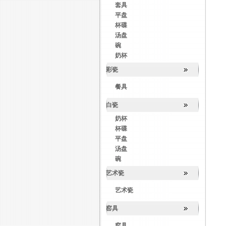
套具
平盘
杯碟
汤盘
碗
奶杯
彩瓷
餐具
白瓷
奶杯
杯碟
平盘
汤盘
碗
艺术瓷
艺术瓷
窑具
窑具